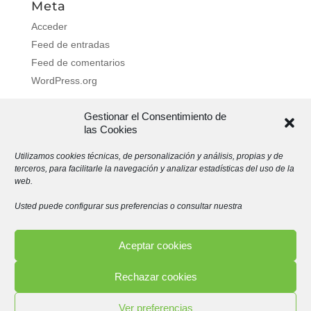
Meta
Acceder
Feed de entradas
Feed de comentarios
WordPress.org
Gestionar el Consentimiento de
las Cookies
Aviso Legal
Política de Privacidad
Utilizamos cookies técnicas, de personalización y análisis, propias y de
Política de cookies (UE)
terceros, para facilitarle la navegación y analizar estadísticas del uso de la
web.
Usted puede configurar sus preferencias o consultar nuestra
Intermediario registrado por la RFEF con número de
licencia 1018
Aceptar cookies
Desarrollado por Hardware System
Rechazar cookies
Ver preferencias