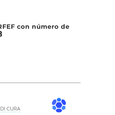
a RFEF con número de
8