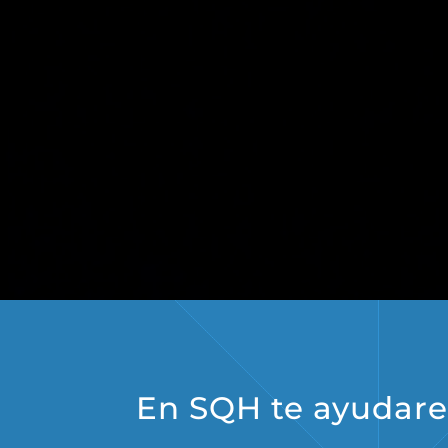
En SQH te ayudarem