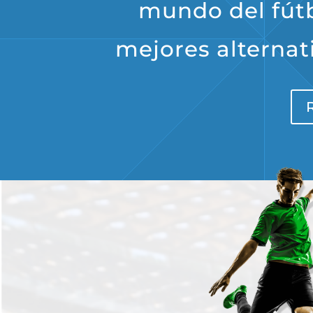
mundo del fútb
mejores alternat