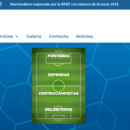
Intermediario registrado por la RFEF con número de licencia 1018
rvicios
Galería
Contacto
Noticias
Jugador
Jugador
Jugador
Jugador